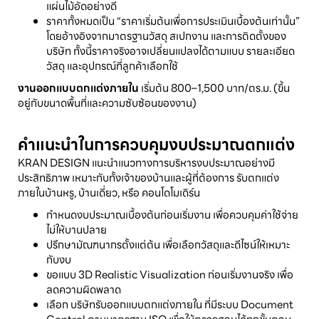
แผ่นไม้อัดอย่างดี
ราคาทั้งหมดเป็น “ราคาเริ่มต้นเพื่อการประเมินเบื้องต้นเท่านั้น”
โดยอ้างอิงจากมาตรฐานวัสดุ สเปกงาน และการติดตั้งของ
บริษัท ทั้งนี้ราคาจริงอาจเปลี่ยนแปลงได้ตามแบบ รายละเอียด
วัสดุ และอุปกรณ์ที่ลูกค้าเลือกใช้
งานออกแบบตกแต่งภายใน
เริ่มต้น 800–1,500 บาท/ตร.ม. (ขึ้น
อยู่กับขนาดพื้นที่และความซับซ้อนของงาน)
คำแนะนำในการควบคุมงบประมาณตกแต่ง
KRAN DESIGN แนะนำแนวทางการบริหารงบประมาณอย่างมี
ประสิทธิภาพ เหมาะกับทั้งเจ้าของบ้านและผู้ที่ต้องการ รับตกแต่ง
ภายในบ้านหรู, บ้านเดี่ยว, หรือ คอนโดโมเดิร์น
กำหนดงบประมาณเบื้องต้นก่อนเริ่มงาน เพื่อควบคุมค่าใช้จ่าย
ไม่ให้บานปลาย
ปรึกษามัณฑนากรตั้งแต่ต้น เพื่อเลือกวัสดุและดีไซน์ให้เหมาะ
กับงบ
ขอแบบ 3D Realistic Visualization ก่อนเริ่มงานจริง เพื่อ
ลดความผิดพลาด
เลือก บริษัทรับออกแบบตกแต่งภายใน ที่มีระบบ Document