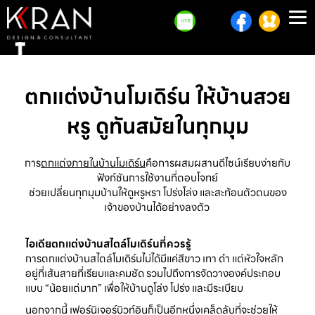
To
na
ตกแต่งบ้านโมเดิร์น ให้บ้านสวย
หรู ดูทันสมัยในทุกมุม
การ
ตกแต่งภายในบ้านโมเดิร์น
คือการผสมผสานดีไซน์เรียบง่ายกับ
ฟังก์ชันการใช้งานที่ตอบโจทย์
ช่วยเปลี่ยนทุกมุมบ้านให้ดูหรูหรา โปร่งโล่ง และสะท้อนตัวตนของ
เจ้าของบ้านได้อย่างลงตัว
ไอเดียตกแต่งบ้านสไตล์โมเดิร์นที่ควรรู้
การตกแต่งบ้านสไตล์โมเดิร์นไม่ได้มีแค่สีขาว เทา ดำ แต่หัวใจหลัก
อยู่ที่เส้นสายที่เรียบและคมชัด รวมไปถึงการจัดวางองค์ประกอบ
แบบ “น้อยแต่มาก” เพื่อให้บ้านดูโล่ง โปร่ง และมีระเบียบ
นอกจากนี้ เฟอร์นิเจอร์บิวท์อินก็เป็นอีกหนึ่งเคล็ดลับที่จะช่วยให้